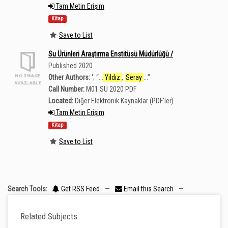
Tam Metin Erişim
Kitap
Save to List
Su Ürünleri Araştırma Enstitüsü Müdürlüğü /
Published 2020
Other Authors:
';
“
...
Yıldız
,
Seray
...
”
Call Number:
M01 SU 2020 PDF
Located:
Diğer Elektronik Kaynaklar (PDF'ler)
Tam Metin Erişim
Kitap
Save to List
Search Tools:
Get RSS Feed
—
Email this Search
—
Related Subjects