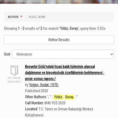
AUTHOR
YILDIZ, SERAY
Showing
1 - 2
results of
2
for search '
Yıldız, Seray
'
, query time: 0.02s
Refine Results
Sort
Beyşehir Gölü'ndeki ticari balık türlerinin alansal
dağılımının ve biyoekolojik özelliklerinin belirlenmesi :
proje sonuç raporu /
by
Yeğen, Vedat. 1973-
Published 2020
Other Authors:
';
“
...
Yıldız
,
Seray
...
”
Call Number:
M40 YEĞ 2020
Located:
T.C. Tarım ve Orman Bakanlığı Merkez
Kütüphanesi