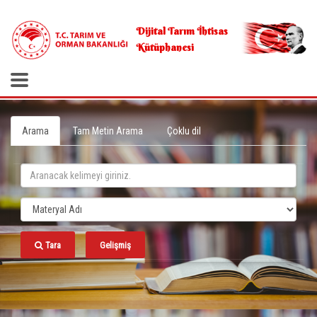
.
Dijital Tarım İhtisas
Kütüphanesi
Arama
Tam Metin Arama
Çoklu dil
Tara
Gelişmiş