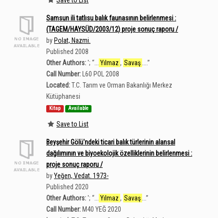
Samsun ili tatlısu balık faunasının belirlenmesi :
(TAGEM/HAYSÜD/2003/12) proje sonuç raporu /
by
Polat, Nazmi.
Published 2008
Other Authors:
';
“
...
Yılmaz
,
Savaş
....
”
Call Number:
L60 POL 2008
Located:
T.C. Tarım ve Orman Bakanlığı Merkez
Kütüphanesi
Kitap
Available
Save to List
Beyşehir Gölü'ndeki ticari balık türlerinin alansal
dağılımının ve biyoekolojik özelliklerinin belirlenmesi :
proje sonuç raporu /
by
Yeğen, Vedat. 1973-
Published 2020
Other Authors:
';
“
...
Yılmaz
,
Savaş
...
”
Call Number:
M40 YEĞ 2020