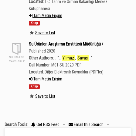
Located:
T.C. Tarım ve Orman Bakanlığı Merkez
Kütüphanesi
Tam Metin Erişim
Kitap
Save to List
Su Ürünleri Araştırma Enstitüsü Müdürlüğü /
Published 2020
Other Authors:
';
“
...
Yılmaz
,
Savaş
...
”
Call Number:
M01 SU 2020 PDF
Located:
Diğer Elektronik Kaynaklar (PDF'ler)
Tam Metin Erişim
Kitap
Save to List
Search Tools:
Get RSS Feed
—
Email this Search
—