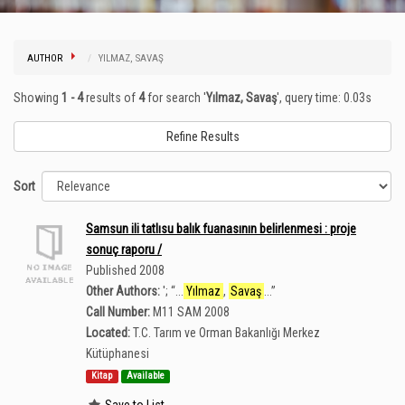
AUTHOR
YILMAZ, SAVAŞ
Showing
1 - 4
results of
4
for search '
Yılmaz, Savaş
'
, query time: 0.03s
Refine Results
Sort
Samsun ili tatlısu balık fuanasının belirlenmesi : proje
sonuç raporu /
Published 2008
Other Authors:
';
“
...
Yılmaz
,
Savaş
...
”
Call Number:
M11 SAM 2008
Located:
T.C. Tarım ve Orman Bakanlığı Merkez
Kütüphanesi
Kitap
Available
Save to List