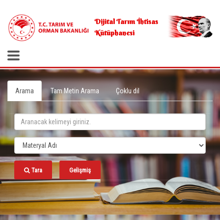
.
Dijital Tarım İhtisas
Kütüphanesi
Arama
Tam Metin Arama
Çoklu dil
Tara
Gelişmiş