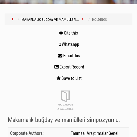
MAKARNALIK BUĞDAY VE MAMÜLLERI...
HOLDINGS
Cite this
Whatsapp
Email this
Export Record
Save to List
Makarnalık buğday ve mamülleri simpozyumu.
Bibliographic Details
Corporate Authors:
Tarımsal Araştırmalar Genel