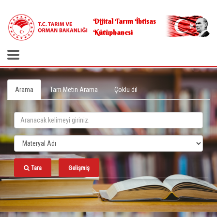
.
Dijital Tarım İhtisas
Kütüphanesi
Arama
Tam Metin Arama
Çoklu dil
Tara
Gelişmiş