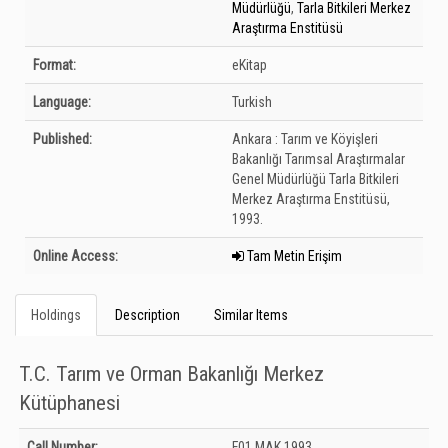
Müdürlüğü
,
Tarla Bitkileri Merkez
Araştırma Enstitüsü
Format:
eKitap
Language:
Turkish
Published:
Ankara :
Tarım ve Köyişleri
Bakanlığı Tarımsal Araştırmalar
Genel Müdürlüğü Tarla Bitkileri
Merkez Araştırma Enstitüsü,
1993.
Online Access:
Tam Metin Erişim
Holdings
Description
Similar Items
T.C. Tarım ve Orman Bakanlığı Merkez
Kütüphanesi
Holdings details from T.C. Tarım ve Orman Bakanlığı Merkez Kütüphanesi:
Call Number:
F01 MAK 1993