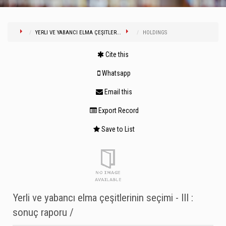
YERLI VE YABANCI ELMA ÇEŞITLER...
HOLDINGS
Cite this
Whatsapp
Email this
Export Record
Save to List
Yerli ve yabancı elma çeşitlerinin seçimi - III :
sonuç raporu /