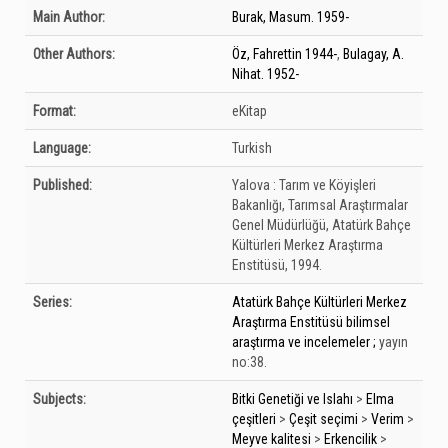
Bibliographic Details
Main Author:
Burak, Masum. 1959-
Other Authors:
Öz, Fahrettin 1944-
,
Bulagay, A.
Nihat. 1952-
Format:
eKitap
Language:
Turkish
Published:
Yalova :
Tarım ve Köyişleri
Bakanlığı, Tarımsal Araştırmalar
Genel Müdürlüğü, Atatürk Bahçe
Kültürleri Merkez Araştırma
Enstitüsü,
1994.
Series:
Atatürk Bahçe Kültürleri Merkez
Araştırma Enstitüsü bilimsel
araştırma ve incelemeler ;
yayın
no:38.
Subjects:
Bitki Genetiği ve Islahı
>
Elma
çeşitleri
>
Çeşit seçimi
>
Verim
>
Meyve kalitesi
>
Erkencilik
>