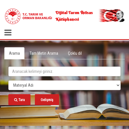
.
Dijital Tarım İhtisas
Kütüphanesi
Arama
Tam Metin Arama
Çoklu dil
Tara
Gelişmiş