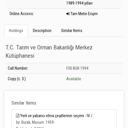
1989-1994 yılları
Online Access:
Tam Metin Erişim
Holdings
Description
Similar Items
T.C. Tarım ve Orman Bakanlığı Merkez
Kütüphanesi
Holdings details from T.C. Tarım ve Orman Bakanlığı Merkez Kütüphanesi:
Call Number:
F30 BUR 1994
Unknown
Copy
(c. 3.)
Available
Similar Items
Yerli ve yabancı elma çeşitlerinin seçimi - IV /
by: Burak, Masum. 1959-