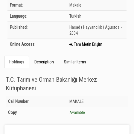
Bibliographic Details
Format:
Makale
Language:
Turkish
Published:
Hasad ( Hayvancılık )
Ağustos -
2004
Online Access:
Tam Metin Erişim
Holdings
Description
Similar Items
T.C. Tarım ve Orman Bakanlığı Merkez
Kütüphanesi
Holdings details from T.C. Tarım ve Orman Bakanlığı Merkez Kütüphanesi:
Call Number:
MAKALE
Unknown
Copy
Available