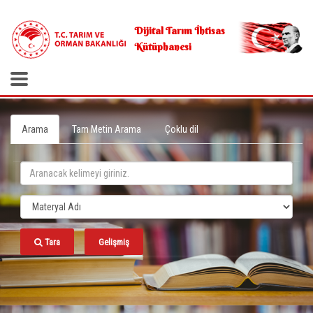
.
Dijital Tarım İhtisas
Kütüphanesi
Arama
Tam Metin Arama
Çoklu dil
Tara
Gelişmiş