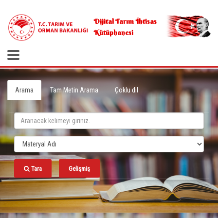
.
Dijital Tarım İhtisas
Kütüphanesi
Arama
Tam Metin Arama
Çoklu dil
Tara
Gelişmiş