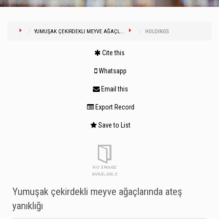
YUMUŞAK ÇEKIRDEKLI MEYVE AĞAÇL...
HOLDINGS
Cite this
Whatsapp
Email this
Export Record
Save to List
Yumuşak çekirdekli meyve ağaçlarında ateş
yanıklığı