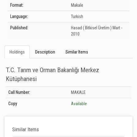
Bibliographic Details
Format:
Makale
Language:
Turkish
Published:
Hasad ( Bitkisel Üretim )
Mart -
2010
Holdings
Description
Similar Items
T.C. Tarım ve Orman Bakanlığı Merkez
Kütüphanesi
Holdings details from T.C. Tarım ve Orman Bakanlığı Merkez Kütüphanesi:
Call Number:
MAKALE
Unknown
Copy
Available
Similar Items