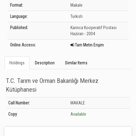
Bibliographic Details
Format:
Makale
Language:
Turkish
Published:
Karınca Kooperatif Postası
Haziran - 2004
Online Access:
Tam Metin Erişim
Holdings
Description
Similar Items
T.C. Tarım ve Orman Bakanlığı Merkez
Kütüphanesi
Holdings details from T.C. Tarım ve Orman Bakanlığı Merkez Kütüphanesi:
Call Number:
MAKALE
Unknown
Copy
Available