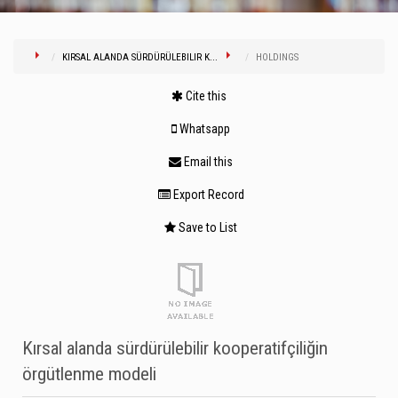
KIRSAL ALANDA SÜRDÜRÜLEBILIR K...
HOLDINGS
Cite this
Whatsapp
Email this
Export Record
Save to List
Kırsal alanda sürdürülebilir kooperatifçiliğin
örgütlenme modeli