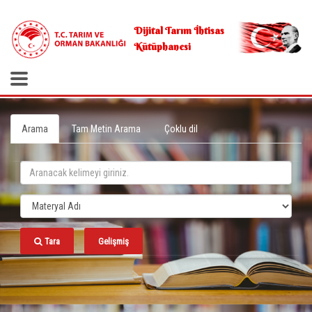
.
Dijital Tarım İhtisas
Kütüphanesi
Arama
Tam Metin Arama
Çoklu dil
Tara
Gelişmiş