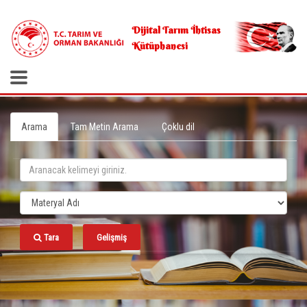
.
Dijital Tarım İhtisas
Kütüphanesi
Arama
Tam Metin Arama
Çoklu dil
Tara
Gelişmiş