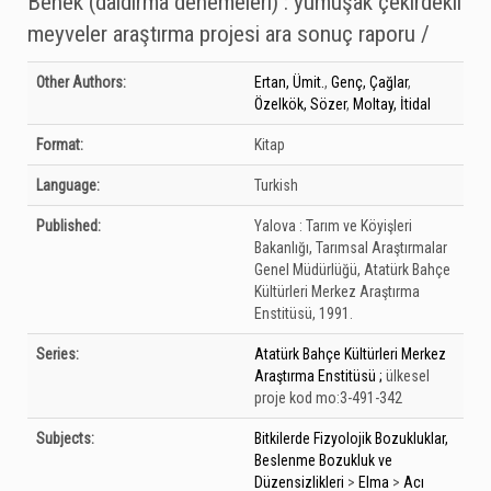
Benek (daldırma denemeleri) : yumuşak çekirdekli
meyveler araştırma projesi ara sonuç raporu /
Bibliographic Details
Other Authors:
Ertan, Ümit.
,
Genç, Çağlar
,
Özelkök, Sözer
,
Moltay, İtidal
Format:
Kitap
Language:
Turkish
Published:
Yalova :
Tarım ve Köyişleri
Bakanlığı, Tarımsal Araştırmalar
Genel Müdürlüğü, Atatürk Bahçe
Kültürleri Merkez Araştırma
Enstitüsü,
1991.
Series:
Atatürk Bahçe Kültürleri Merkez
Araştırma Enstitüsü ;
ülkesel
proje kod mo:3-491-342
Subjects:
Bitkilerde Fizyolojik Bozukluklar,
Beslenme Bozukluk ve
Düzensizlikleri
>
Elma
>
Acı