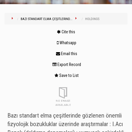
BAZI STANDART ELMA ÇEŞITLERIND...
HOLDINGS
Cite this
Whatsapp
Email this
Export Record
Save to List
Bazı standart elma çeşitlerinde gözlenen önemli
fizyolojik bozukluklar üzerinde araştırmalar : I.Acı