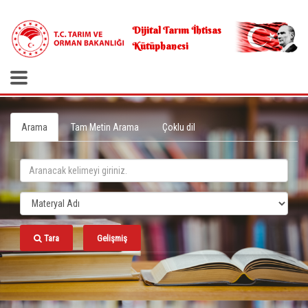
.
Dijital Tarım İhtisas
Kütüphanesi
Arama
Tam Metin Arama
Çoklu dil
Tara
Gelişmiş