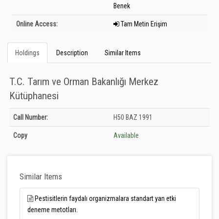
Benek
Online Access:
Tam Metin Erişim
Holdings
Description
Similar Items
T.C. Tarım ve Orman Bakanlığı Merkez
Kütüphanesi
Holdings details from T.C. Tarım ve Orman Bakanlığı Merkez Kütüphanesi:
Call Number:
H50 BAZ 1991
Unknown
Copy
Available
Similar Items
Pestisitlerin faydalı organizmalara standart yan etki
deneme metotları.