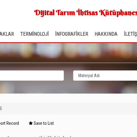
Dijital Tarım İhtisas Kütüphanes
AKLAR
TERMİNOLOJİ
İNFOGRAFİKLER
HAKKINDA
İLETİ
S
ort Record
Save to List