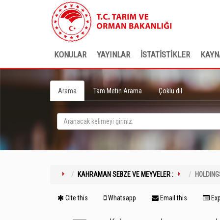
KONULAR
YAYINLAR
İSTATİSTİKLER
KAYN
Arama
Tam Metin Arama
Çoklu dil
KAHRAMAN SEBZE VE MEYVELER :
HOLDING
Cite this
Whatsapp
Email this
Exp