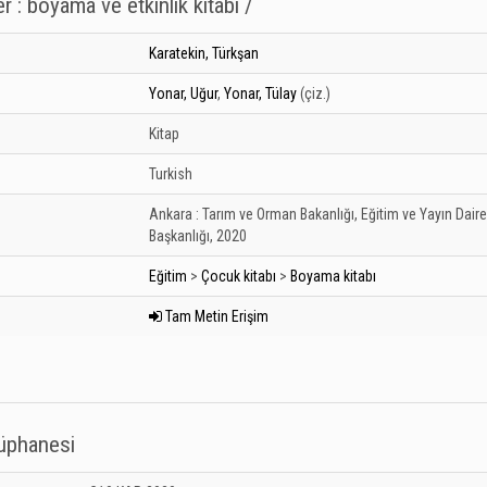
: boyama ve etkinlik kitabı /
Karatekin, Türkşan
Yonar, Uğur
,
Yonar, Tülay
(çiz.)
Kitap
Turkish
Ankara :
Tarım ve Orman Bakanlığı, Eğitim ve Yayın Daire
Başkanlığı,
2020
Eğitim
>
Çocuk kitabı
>
Boyama kitabı
Tam Metin Erişim
tüphanesi
 Kütüphanesi: Unknown