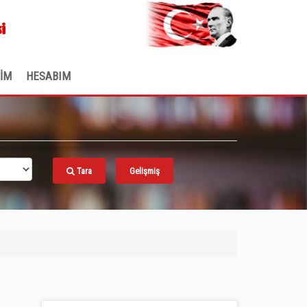
.
i
ŞİM
HESABIM
Tara
Gelişmiş