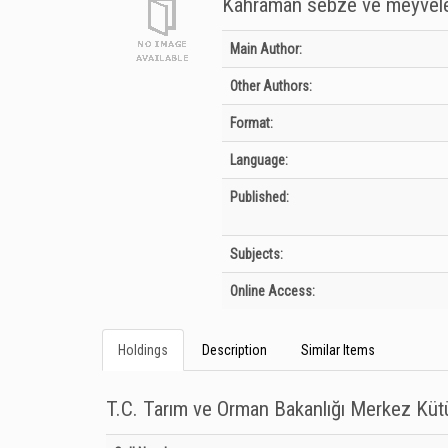
Kahraman sebze ve meyveler 
Bibliographic Details
Main Author:
Other Authors:
Format:
Language:
Published:
Subjects:
Online Access:
Holdings
Description
Similar Items
T.C. Tarım ve Orman Bakanlığı Merkez Kü
Holdings details from T.C. Tarım ve Orman Bakanlığı Merkez