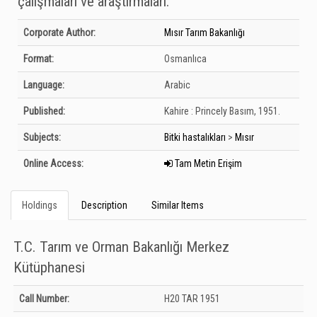
çalışmaları ve araştırmaları.
Bibliographic Details
Corporate Author:
Mısır Tarım Bakanlığı
Format:
Osmanlıca
Language:
Arabic
Published:
Kahire :
Princely Basım,
1951.
Subjects:
Bitki hastalıkları
>
Mısır
Online Access:
Tam Metin Erişim
Holdings
Description
Similar Items
T.C. Tarım ve Orman Bakanlığı Merkez
Kütüphanesi
Holdings details from T.C. Tarım ve Orman Bakanlığı Merkez Kütüphanesi:
Call Number:
H20 TAR 1951
Unknown