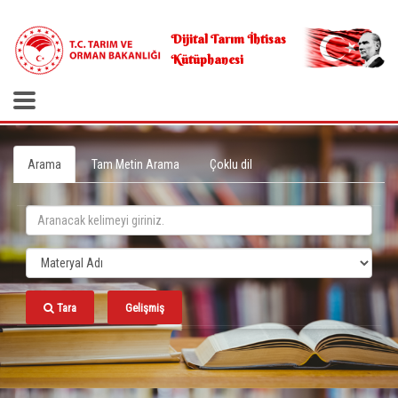
.
Dijital Tarım İhtisas
Kütüphanesi
Arama
Tam Metin Arama
Çoklu dil
Tara
Gelişmiş