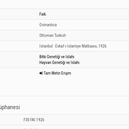
Faik.
Osmanlıca
Ottoman Turkish
İstanbul :
Evkaf-ı İslamiye Matbaası,
1926.
Bitki Genetiği ve Islahı
Hayvan Genetiği ve Islahı
Tam Metin Erişim
tüphanesi
 Kütüphanesi: Unknown
F30 FAİ 1926