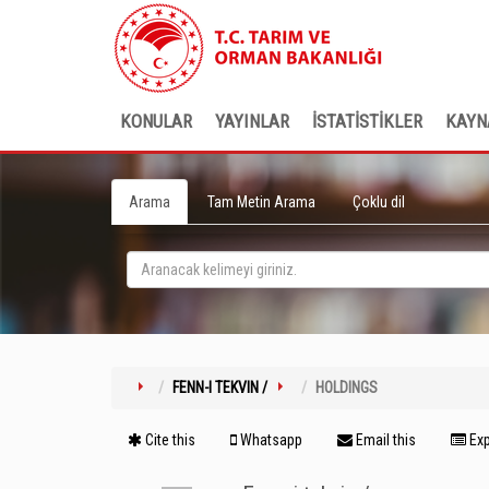
KONULAR
YAYINLAR
İSTATİSTİKLER
KAYN
Arama
Tam Metin Arama
Çoklu dil
FENN-I TEKVIN /
HOLDINGS
Cite this
Whatsapp
Email this
Exp