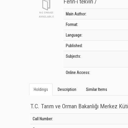
Fenn-i tekvin /
Bibliographic Details
Main Author:
Format:
Language:
Published:
Subjects:
Online Access:
Holdings
Description
Similar Items
T.C. Tarım ve Orman Bakanlığı Merkez Kü
Holdings details from T.C. Tarım ve Orman Bakanlığı Merkez
Call Number: