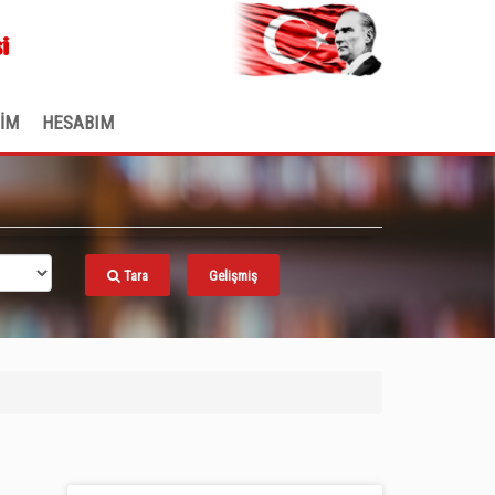
.
i
ŞİM
HESABIM
Tara
Gelişmiş