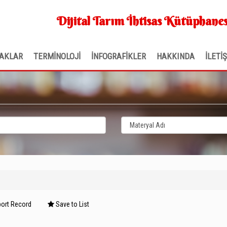
Dijital Tarım İhtisas Kütüphanes
AKLAR
TERMİNOLOJİ
İNFOGRAFİKLER
HAKKINDA
İLETİ
ort Record
Save to List