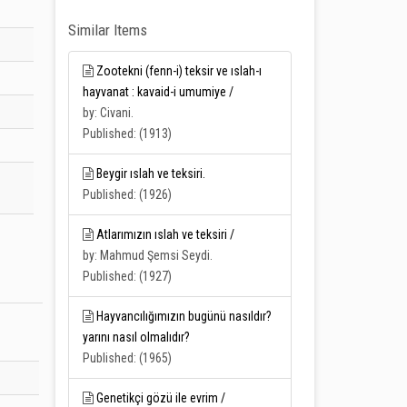
Similar Items
Zootekni (fenn-i) teksir ve ıslah-ı
hayvanat : kavaid-i umumiye /
by: Civani.
Published: (1913)
Beygir ıslah ve teksiri.
Published: (1926)
Atlarımızın ıslah ve teksiri /
by: Mahmud Şemsi Seydi.
Published: (1927)
Hayvancılığımızın bugünü nasıldır?
yarını nasıl olmalıdır?
Published: (1965)
Genetikçi gözü ile evrim /