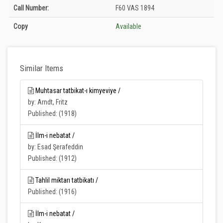
Holdings details from T.C. Tarım ve Orman Bakanlığı Merkez Kütüphanesi:
Call Number:
F60 VAS 1894
Unknown
Copy
Available
Similar Items
Muhtasar tatbikat-ı kimyeviye /
by: Arndt, Fritz
Published: (1918)
İlm-i nebatat /
by: Esad Şerafeddin
Published: (1912)
Tahlil miktarı tatbikatı /
Published: (1916)
İlm-i nebatat /