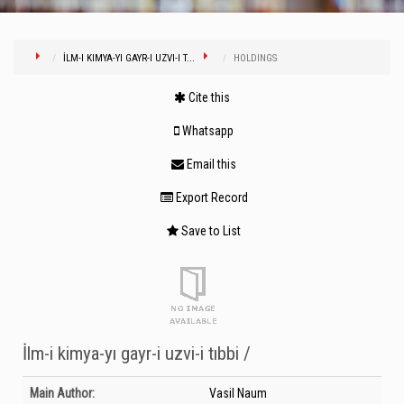
İLM-I KIMYA-YI GAYR-I UZVI-I T...
HOLDINGS
Cite this
Whatsapp
Email this
Export Record
Save to List
İlm-i kimya-yı gayr-i uzvi-i tıbbi /
Bibliographic Details
Main Author:
Vasil Naum