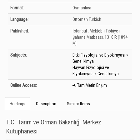
Format:
Osmanlıca
Language:
Ottoman Turkish
Published:
İstanbul :
Mekteb-i Tıbbiye-i
Şahane Matbaası,
1310 R [1894
M].
Subjects:
Bitki Fizyolojisi ve Biyokimyası
>
Genel kimya
Hayvan Fizyolojisi ve
Biyokimyası
>
Genel kimya
Online Access:
Tam Metin Erişim
Holdings
Description
Similar Items
T.C. Tarım ve Orman Bakanlığı Merkez
Kütüphanesi