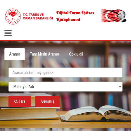
.
Dijital Tarım İhtisas
Kütüphanesi
Arama
Tam Metin Arama
Çoklu dil
Tara
Gelişmiş