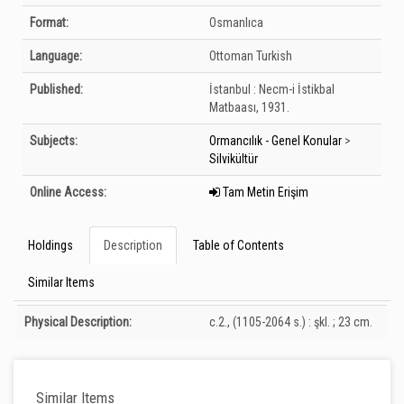
Format:
Osmanlıca
Language:
Ottoman Turkish
Published:
İstanbul :
Necm-i İstikbal
Matbaası,
1931.
Subjects:
Ormancılık - Genel Konular
>
Silvikültür
Online Access:
Tam Metin Erişim
Holdings
Description
Table of Contents
Similar Items
Description
Physical Description:
c.2., (1105-2064 s.) : şkl. ; 23 cm.
Similar Items