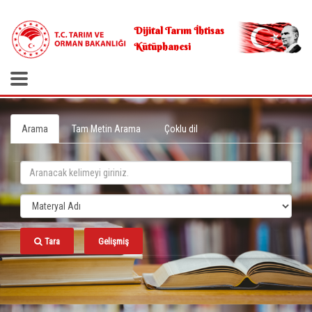
.
Dijital Tarım İhtisas
Kütüphanesi
Arama
Tam Metin Arama
Çoklu dil
Tara
Gelişmiş