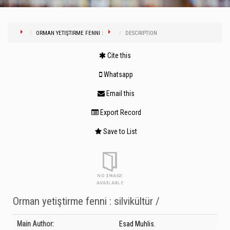
ORMAN YETIŞTIRME FENNI :
DESCRIPTION
Cite this
Whatsapp
Email this
Export Record
Save to List
Orman yetiştirme fenni : silvikültür /
Bibliographic Details
Main Author:
Esad Muhlis.