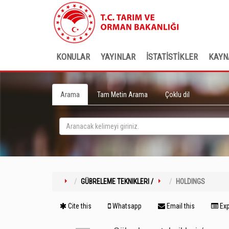
KONULAR
YAYINLAR
İSTATİSTİKLER
KAYN
Arama
Tam Metin Arama
Çoklu dil
GÜBRELEME TEKNIKLERI /
HOLDINGS
Cite this
Whatsapp
Email this
Exp