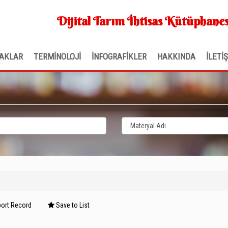
Dijital Tarım İhtisas Kütüphanes
AKLAR
TERMİNOLOJİ
İNFOGRAFİKLER
HAKKINDA
İLETİ
ort Record
Save to List