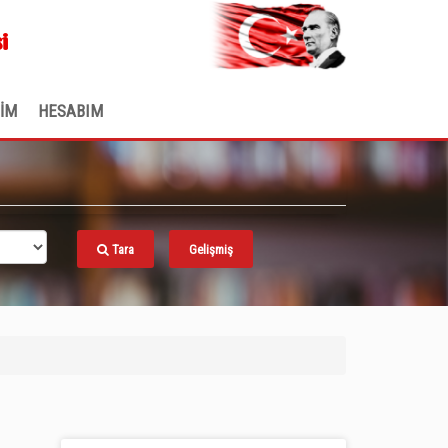
.
i
ŞİM
HESABIM
Tara
Gelişmiş