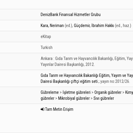
DenizBank Finansal Hizmetler Grubu
Kara, Neriman
(ed.)
,
Güçdemir, İbrahim Hakkı
(ed., haz.)
eKitap
Turkish
Ankara :
Gıda Tarım ve Hayvancılık Bakanlığı, Eğitim, Ya
Yayınlar Dairesi Başkanlığı,
2012.
Gıda Tarım ve Hayvancılık Bakanlığı Eğitim, Yayım ve Yay
Dairesi Başkanlığı çiftçi eğitim seti ;
yayın no:2012/26.
Gübreleme
>
İşletme gübreleri
>
Organik gübreler
>
Kimy
gübreler
>
Mikrobiyal gübreler
>
Sıvı gübreler
Tam Metin Erişim