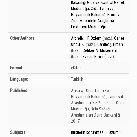
Bakanlığı Gıda ve Kontrol Genel
Müdürlüğü
,
Gıda Tarım ve
Hayvancılık Bakanlığı Bornova
Zirai Mücadele Araştırma
Enstitüsü Müdürlüğü
Other Authors:
Altındişli, F. Özlem
(haz.)
,
Caner,
Öncül K.
(haz.)
,
Canıhoş, Ercan
(haz.)
,
Çeliker, N. Mükerrem
(haz.)
,
Evlice, Emre
(haz.)
Format:
eKitap
Language:
Turkish
Published:
Ankara :
Gıda Tarım ve
Hayvancılık Bakanlığı, Tarımsal
Araştırmalar ve Politikalar Genel
Müdürlüğü, Bitki Sağlığı
Araştırmaları Daire Başkanlığı,
2017.
Subjects:
Bitkilerin korunması
>
Üzüm
>