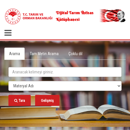
.
Dijital Tarım İhtisas
Kütüphanesi
Arama
Tam Metin Arama
Çoklu dil
Tara
Gelişmiş