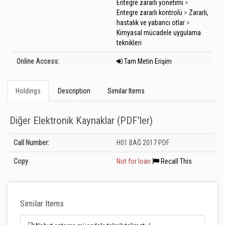
Entegre zararlı yönetimi
>
Entegre zararlı kontrolü
>
Zararlı,
hastalık ve yabancı otlar
>
Kimyasal mücadele uygulama
teknikleri
Online Access:
Tam Metin Erişim
Holdings
Description
Similar Items
Diğer Elektronik Kaynaklar (PDF'ler)
Holdings details from Diğer Elektronik Kaynaklar (PDF&#039;ler): Unknown
Call Number:
H01 BAĞ 2017 PDF
Copy
Not for loan
Recall This
Similar Items