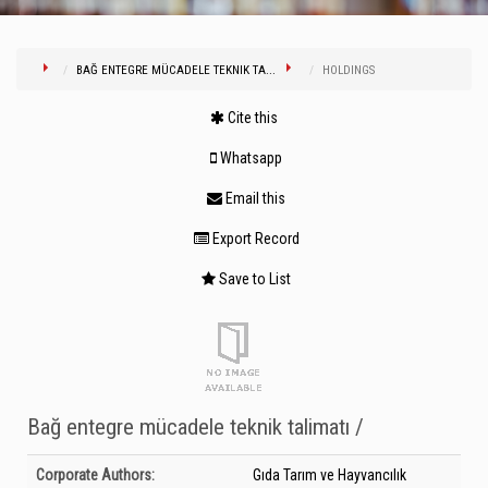
BAĞ ENTEGRE MÜCADELE TEKNIK TA...
HOLDINGS
Cite this
Whatsapp
Email this
Export Record
Save to List
Bağ entegre mücadele teknik talimatı /
Bibliographic Details
Corporate Authors:
Gıda Tarım ve Hayvancılık