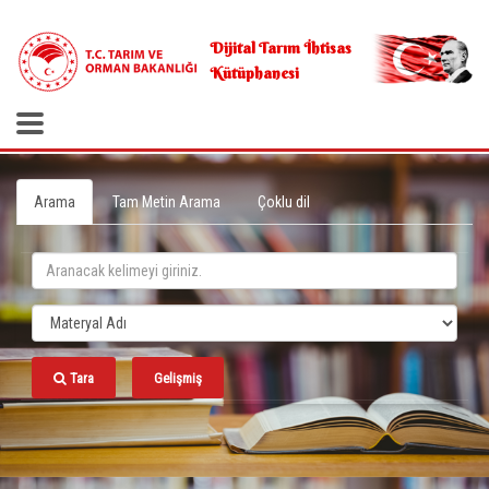
.
Dijital Tarım İhtisas
Kütüphanesi
Arama
Tam Metin Arama
Çoklu dil
Tara
Gelişmiş