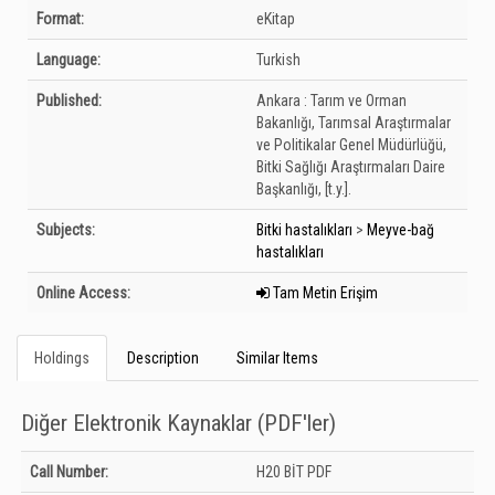
Bibliographic Details
Format:
eKitap
Language:
Turkish
Published:
Ankara :
Tarım ve Orman
Bakanlığı, Tarımsal Araştırmalar
ve Politikalar Genel Müdürlüğü,
Bitki Sağlığı Araştırmaları Daire
Başkanlığı,
[t.y.].
Subjects:
Bitki hastalıkları
>
Meyve-bağ
hastalıkları
Online Access:
Tam Metin Erişim
Holdings
Description
Similar Items
Diğer Elektronik Kaynaklar (PDF'ler)
Holdings details from Diğer Elektronik Kaynaklar (PDF&#039;ler): Unknown
Call Number:
H20 BİT PDF