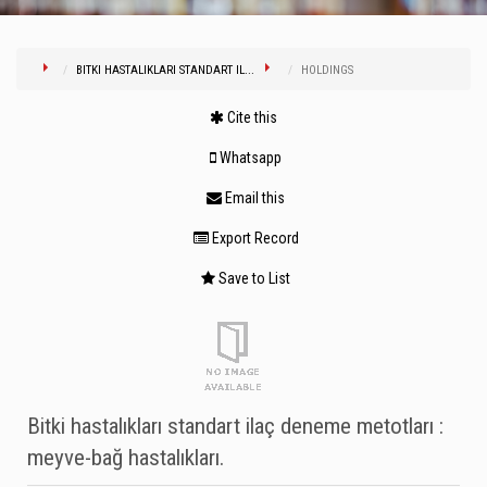
BITKI HASTALIKLARI STANDART IL...
HOLDINGS
Cite this
Whatsapp
Email this
Export Record
Save to List
Bitki hastalıkları standart ilaç deneme metotları :
meyve-bağ hastalıkları.