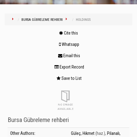
BURSA GÜBRELEME REHBERI
HOLDINGS
Cite this
Whatsapp
Email this
Export Record
Save to List
Bursa Gübreleme rehberi
Bibliographic Details
Other Authors:
Güleç, Hikmet
(haz.)
,
Pilanalı,