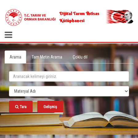
.
Dijital Tarım İhtisas
Kütüphanesi
Arama
Tam Metin Arama
Çoklu dil
Tara
Gelişmiş