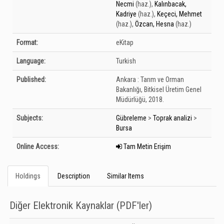
Necmi
(haz.)
,
Kalınbacak,
Kadriye
(haz.)
,
Keçeci, Mehmet
(haz.)
,
Özcan, Hesna
(haz.)
Format:
eKitap
Language:
Turkish
Published:
Ankara :
Tarım ve Orman
Bakanlığı, Bitkisel Üretim Genel
Müdürlüğü,
2018.
Subjects:
Gübreleme
>
Toprak analizi
>
Bursa
Online Access:
Tam Metin Erişim
Holdings
Description
Similar Items
Diğer Elektronik Kaynaklar (PDF'ler)
Holdings details from Diğer Elektronik Kaynaklar (PDF&#039;ler): Unknown