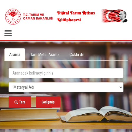
.
Dijital Tarım İhtisas
Kütüphanesi
Arama
Tam Metin Arama
Çoklu dil
Tara
Gelişmiş