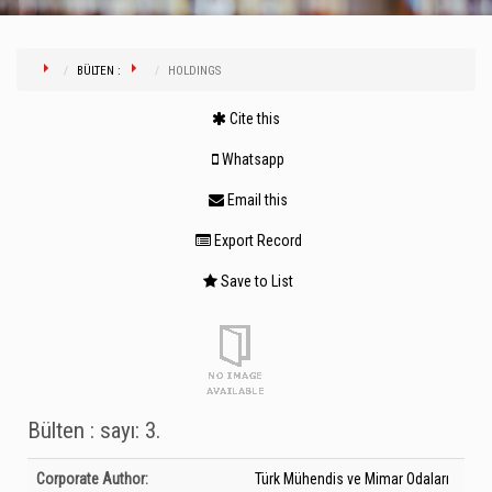
BÜLTEN :
HOLDINGS
Cite this
Whatsapp
Email this
Export Record
Save to List
Bülten : sayı: 3.
Bibliographic Details
Corporate Author:
Türk Mühendis ve Mimar Odaları