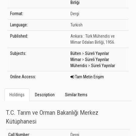
Birliği
Format:
Dergi
Language:
Turkish
Published:
Ankara :
Türk Mühendis ve
Mimar Odaları Birliği,
1956.
Subjects:
Bülten
>
Süreli Yayınlar
Mimar
>
Süreli Yayınlar
Mühendis
>
Süreli Yayınlar
Online Access:
Tam Metin Erişim
Holdings
Description
Similar Items
T.C. Tarım ve Orman Bakanlığı Merkez
Kütüphanesi
Holdings details from T.C. Tarım ve Orman Bakanlığı Merkez Kütüphanesi:
Call Number:
Dergi