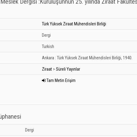
 ve Meslek Dergisi :Kuruluşunnun 25. yılında Ziraat Fakültes
Türk Yüksek Ziraat Mühendisleri Birliği
Dergi
Turkish
Ankara :
Türk Yüksek Ziraat Mühendisleri Birliği,
1940.
Ziraat
>
Süreli Yayınlar
Tam Metin Erişim
tüphanesi
 Kütüphanesi: Unknown
Dergi