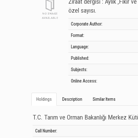
Ziraat dergisi : Aylık ,Fikir
özel sayısı.
Bibliographic Details
Corporate Author:
Format:
Language:
Published:
Subjects:
Online Access:
Holdings
Description
Similar Items
T.C. Tarım ve Orman Bakanlığı Merkez Kü
Holdings details from T.C. Tarım ve Orman Bakanlığı Merkez
Call Number: