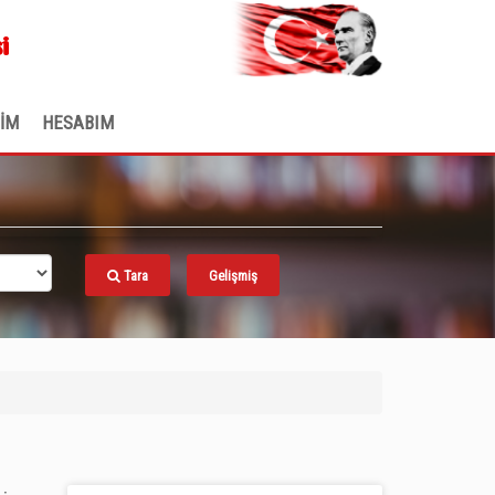
.
i
ŞİM
HESABIM
Tara
Gelişmiş