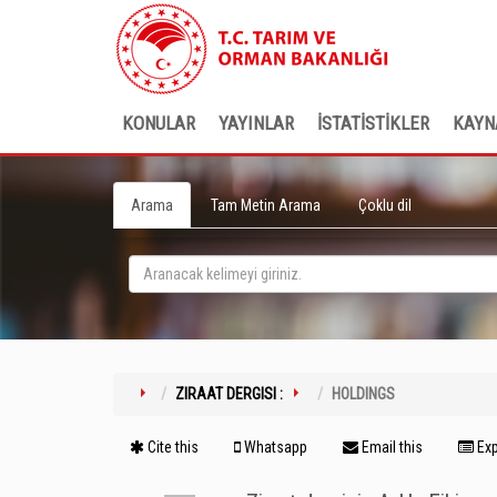
KONULAR
YAYINLAR
İSTATİSTİKLER
KAYN
Arama
Tam Metin Arama
Çoklu dil
ZIRAAT DERGISI :
HOLDINGS
Cite this
Whatsapp
Email this
Exp