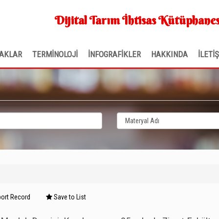
Dijital Tarım İhtisas Kütüphanes
AKLAR
TERMİNOLOJİ
İNFOGRAFİKLER
HAKKINDA
İLETİ
ort Record
Save to List