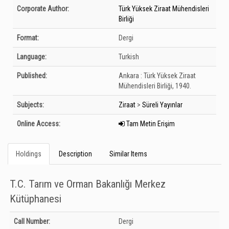
Bibliographic Details
Corporate Author:
Türk Yüksek Ziraat Mühendisleri
Birliği
Format:
Dergi
Language:
Turkish
Published:
Ankara :
Türk Yüksek Ziraat
Mühendisleri Birliği,
1940.
Subjects:
Ziraat
>
Süreli Yayınlar
Online Access:
Tam Metin Erişim
Holdings
Description
Similar Items
T.C. Tarım ve Orman Bakanlığı Merkez
Kütüphanesi
Holdings details from T.C. Tarım ve Orman Bakanlığı Merkez Kütüphanesi:
Call Number:
Dergi