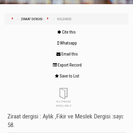
ZIRAAT DERGISI :
HOLDINGS
Cite this
Whatsapp
Email this
Export Record
Save to List
Ziraat dergisi : Aylık ,Fikir ve Meslek Dergisi :sayı:
58.