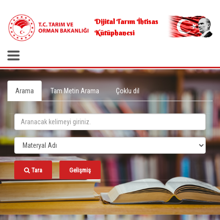
.
Dijital Tarım İhtisas
Kütüphanesi
Arama
Tam Metin Arama
Çoklu dil
Tara
Gelişmiş