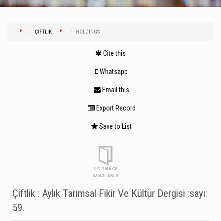
ÇIFTLIK :
HOLDINGS
Cite this
Whatsapp
Email this
Export Record
Save to List
Çiftlik : Aylık Tarımsal Fikir Ve Kültür Dergisi :sayı:
59.