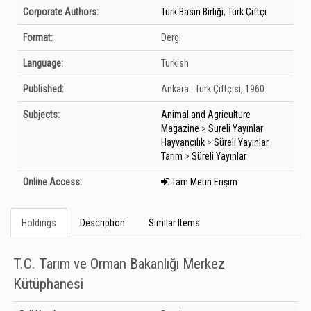
Bibliographic Details
Corporate Authors:
Türk Basın Birliği
,
Türk Çiftçi
Format:
Dergi
Language:
Turkish
Published:
Ankara :
Türk Çiftçisi,
1960.
Subjects:
Animal and Agriculture
Magazine
>
Süreli Yayınlar
Hayvancılık
>
Süreli Yayınlar
Tarım
>
Süreli Yayınlar
Online Access:
Tam Metin Erişim
Holdings
Description
Similar Items
T.C. Tarım ve Orman Bakanlığı Merkez
Kütüphanesi
Holdings details from T.C. Tarım ve Orman Bakanlığı Merkez Kütüphanesi: