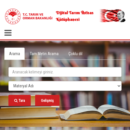
.
Dijital Tarım İhtisas
Kütüphanesi
Arama
Tam Metin Arama
Çoklu dil
Tara
Gelişmiş