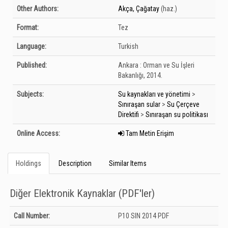
Bibliographic Details
Other Authors:
Akça, Çağatay
(haz.)
Format:
Tez
Language:
Turkish
Published:
Ankara :
Orman ve Su İşleri
Bakanlığı,
2014.
Subjects:
Su kaynakları ve yönetimi
>
Sınıraşan sular
>
Su Çerçeve
Direktifi
>
Sınıraşan su politikası
Online Access:
Tam Metin Erişim
Holdings
Description
Similar Items
Diğer Elektronik Kaynaklar (PDF'ler)
Holdings details from Diğer Elektronik Kaynaklar (PDF&#039;ler): Unknown
Call Number:
P10 SIN 2014 PDF