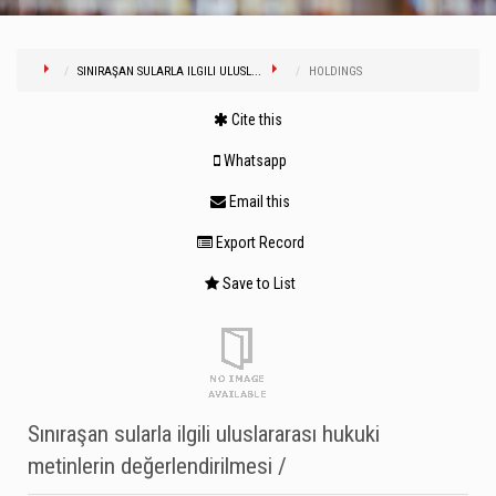
SINIRAŞAN SULARLA ILGILI ULUSL...
HOLDINGS
Cite this
Whatsapp
Email this
Export Record
Save to List
Sınıraşan sularla ilgili uluslararası hukuki
metinlerin değerlendirilmesi /