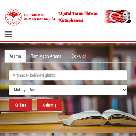
.
Dijital Tarım İhtisas
Kütüphanesi
Arama
Tam Metin Arama
Çoklu dil
Tara
Gelişmiş