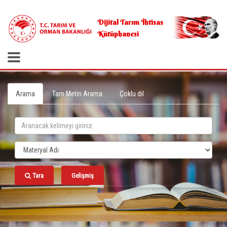
.
Dijital Tarım İhtisas
Kütüphanesi
Arama
Tam Metin Arama
Çoklu dil
Tara
Gelişmiş