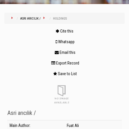
ASRI ARICILIK /
HOLDINGS
Cite this
Whatsapp
Email this
Export Record
Save to List
Asri arıcılık /
Bibliographic Details
Main Author:
Fuat Ali