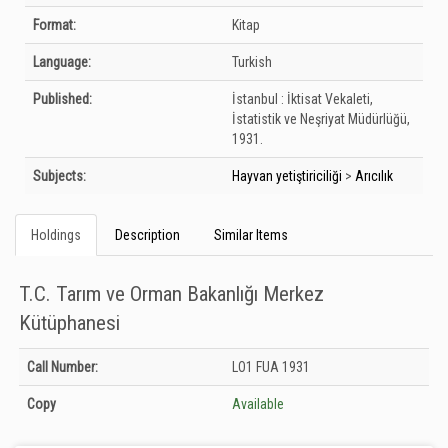
Format:
Kitap
Language:
Turkish
Published:
İstanbul :
İktisat Vekaleti,
İstatistik ve Neşriyat Müdürlüğü,
1931.
Subjects:
Hayvan yetiştiriciliği
>
Arıcılık
Holdings
Description
Similar Items
T.C. Tarım ve Orman Bakanlığı Merkez
Kütüphanesi
Holdings details from T.C. Tarım ve Orman Bakanlığı Merkez Kütüphanesi:
Call Number:
LO1 FUA 1931
Unknown
Copy
Available