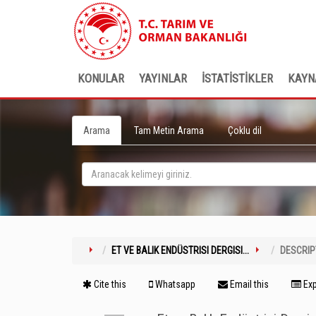
KONULAR
YAYINLAR
İSTATİSTİKLER
KAYN
Arama
Tam Metin Arama
Çoklu dil
ET VE BALIK ENDÜSTRISI DERGISI...
DESCRIP
Cite this
Whatsapp
Email this
Exp