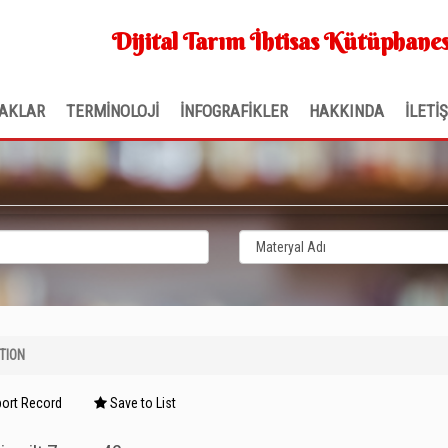
Dijital Tarım İhtisas Kütüphanes
AKLAR
TERMİNOLOJİ
İNFOGRAFİKLER
HAKKINDA
İLETİ
TION
ort Record
Save to List