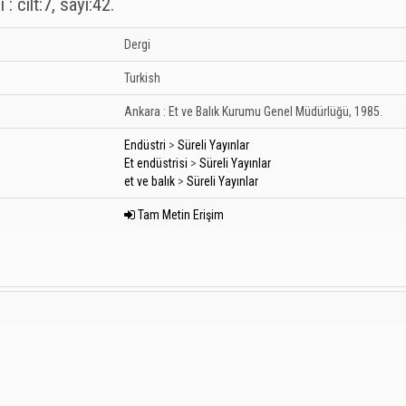
: cilt:7, sayı:42.
Dergi
Turkish
Ankara :
Et ve Balık Kurumu Genel Müdürlüğü,
1985.
Endüstri
>
Süreli Yayınlar
Et endüstrisi
>
Süreli Yayınlar
et ve balık
>
Süreli Yayınlar
Tam Metin Erişim