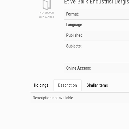
Et ve Balık Endüstrisi Dergisi 
Bibliographic Details
Format:
Language:
Published:
Subjects:
Online Access:
Holdings
Description
Similar Items
Description
Description not available.