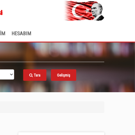
.
i
ŞİM
HESABIM
Tara
Gelişmiş