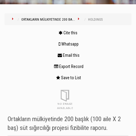
ORTAKLARIN MÜLKIYETINDE 200 BA...
HOLDINGS
Cite this
Whatsapp
Email this
Export Record
Save to List
Ortakların mülkiyetinde 200 başlık (100 aile X 2
baş) süt sığırcılığı projesi fizibilite raporu.