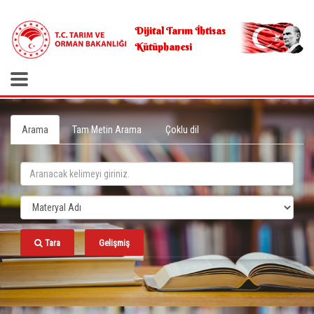
.
Dijital Tarım İhtisas
Kütüphanesi
Arama
Tam Metin Arama
Çoklu dil
Tara
Gelişmiş