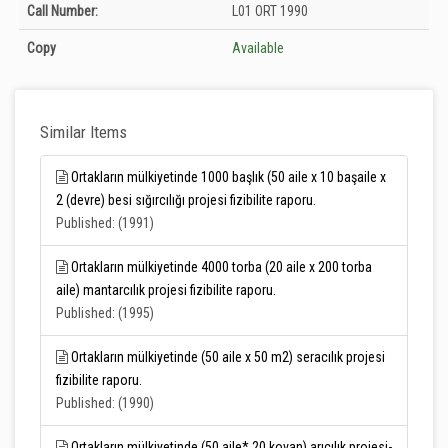
Holdings details from T.C. Tarım ve Orman Bakanlığı Merkez Kütüphanesi:
Call Number:
L01 ORT 1990
Unknown
Copy
Available
Similar Items
Ortakların mülkiyetinde 1000 başlık (50 aile x 10 başaile x
2 (devre) besi sığırcılığı projesi fizibilite raporu.
Published: (1991)
Ortakların mülkiyetinde 4000 torba (20 aile x 200 torba
aile) mantarcılık projesi fizibilite raporu.
Published: (1995)
Ortakların mülkiyetinde (50 aile x 50 m2) seracılık projesi
fizibilite raporu.
Published: (1990)
Ortakların mülkiyetinde (50 aile* 20 kovan) arıcılık projesi-