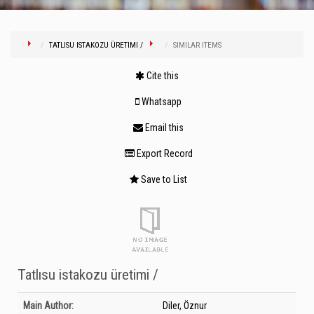
TATLISU ISTAKOZU ÜRETIMI /
SIMILAR ITEMS
Cite this
Whatsapp
Email this
Export Record
Save to List
Tatlısu istakozu üretimi /
Bibliographic Details
Main Author:
Diler, Öznur