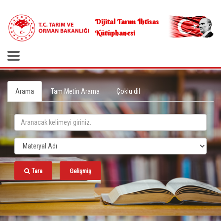
.
Dijital Tarım İhtisas
Kütüphanesi
Arama
Tam Metin Arama
Çoklu dil
Tara
Gelişmiş