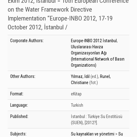
Ekim 2012, İstanbul = 10th European Conference
on the Water Framework Directive
Implementation “Europe-INBO 2012, 17-19
October 2012, İstanbul /
Bibliographic Details
Corporate Authors:
Europe-INBO 2012 İstanbul
,
Uluslararası Havza
Organizasyonları Ağı
(International Network of Basın
Organizations)
Other Authors:
Yılmaz, İdil
(ed.)
,
Runel,
Christiane
(fot.)
Format:
eKitap
Language:
Turkish
Published:
İstanbul :
Türkiye Su Enstitüsü
(SUEN),
[2012?].
Subjects:
Su kaynakları ve yönetimi
>
Su