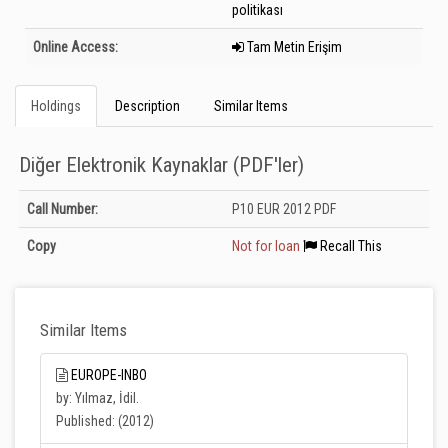
politikası
Online Access:
Tam Metin Erişim
Holdings
Description
Similar Items
Diğer Elektronik Kaynaklar (PDF'ler)
Holdings details from Diğer Elektronik Kaynaklar (PDF&#039;ler): Unknown
Call Number:
P10 EUR 2012 PDF
Copy
Not for loan
Recall This
Similar Items
EUROPE-INBO
by: Yılmaz, İdil.
Published: (2012)