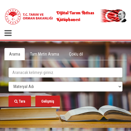
.
Dijital Tarım İhtisas
Kütüphanesi
Arama
Tam Metin Arama
Çoklu dil
Tara
Gelişmiş