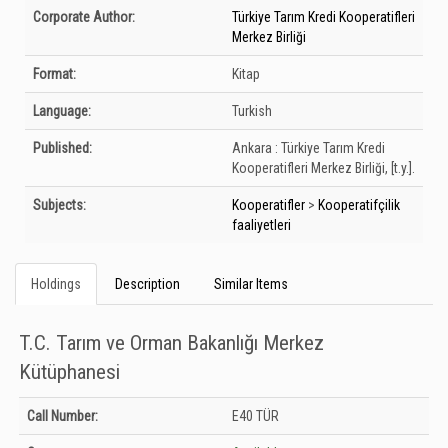
Bibliographic Details
Corporate Author:
Türkiye Tarım Kredi Kooperatifleri
Merkez Birliği
Format:
Kitap
Language:
Turkish
Published:
Ankara :
Türkiye Tarım Kredi
Kooperatifleri Merkez Birliği,
[t.y.].
Subjects:
Kooperatifler
>
Kooperatifçilik
faaliyetleri
Holdings
Description
Similar Items
T.C. Tarım ve Orman Bakanlığı Merkez
Kütüphanesi
Holdings details from T.C. Tarım ve Orman Bakanlığı Merkez Kütüphanesi:
Call Number:
E40 TÜR
Unknown