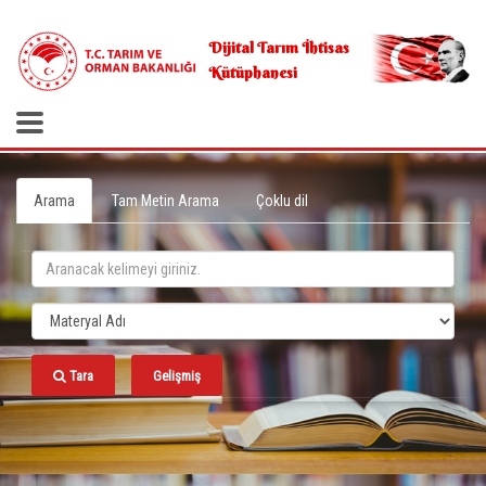
.
Dijital Tarım İhtisas
Kütüphanesi
Arama
Tam Metin Arama
Çoklu dil
Tara
Gelişmiş