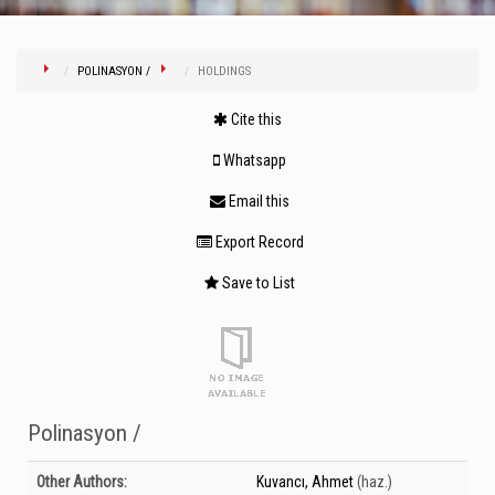
POLINASYON /
HOLDINGS
Cite this
Whatsapp
Email this
Export Record
Save to List
Polinasyon /
Bibliographic Details
Other Authors:
Kuvancı, Ahmet
(haz.)