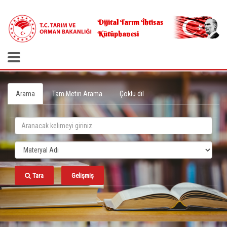
.
Dijital Tarım İhtisas
Kütüphanesi
Arama
Tam Metin Arama
Çoklu dil
Tara
Gelişmiş