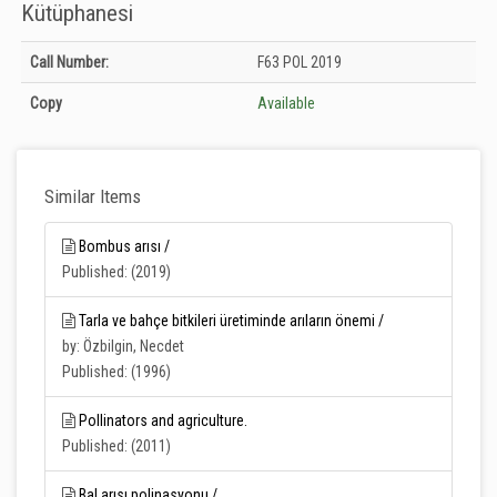
Kütüphanesi
Holdings details from T.C. Tarım ve Orman Bakanlığı Merkez Kütüphanesi:
Call Number:
F63 POL 2019
Unknown
Copy
Available
Similar Items
Bombus arısı /
Published: (2019)
Tarla ve bahçe bitkileri üretiminde arıların önemi /
by: Özbilgin, Necdet
Published: (1996)
Pollinators and agriculture.
Published: (2011)
Bal arısı polinasyonu /