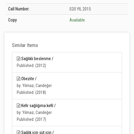
Holdings details from T.C. Tarım ve Orman Bakanlığı Merkez Kütüphanesi:
Call Number:
S20 YIL 2015
Unknown
Copy
Available
Similar Items
Sağlıklı beslenme /
Published: (2012)
Obezite /
by: Yılmaz, Candeğer
Published: (2018)
Kefir sağlığıma kefil /
by: Yılmaz, Candeğer
Published: (2017)
Sağlık için süt için /