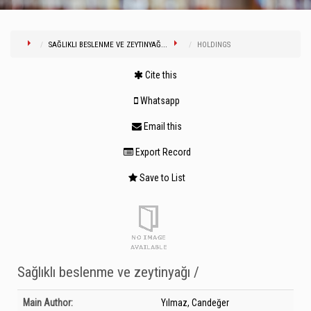
SAĞLIKLI BESLENME VE ZEYTINYAĞ...
HOLDINGS
Cite this
Whatsapp
Email this
Export Record
Save to List
Sağlıklı beslenme ve zeytinyağı /
Bibliographic Details
Main Author:
Yılmaz, Candeğer