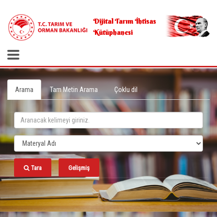
.
Dijital Tarım İhtisas
Kütüphanesi
Arama
Tam Metin Arama
Çoklu dil
Tara
Gelişmiş