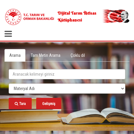
.
Dijital Tarım İhtisas
Kütüphanesi
Arama
Tam Metin Arama
Çoklu dil
Tara
Gelişmiş