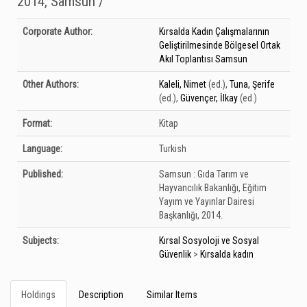
2014, Samsun /
Bibliographic Details
Corporate Author:
Kırsalda Kadın Çalışmalarının
Geliştirilmesinde Bölgesel Ortak
Akıl Toplantısı Samsun
Other Authors:
Kaleli, Nimet
(ed.)
,
Tuna, Şerife
(ed.)
,
Güvençer, İlkay
(ed.)
Format:
Kitap
Language:
Turkish
Published:
Samsun :
Gıda Tarım ve
Hayvancılık Bakanlığı, Eğitim
Yayım ve Yayınlar Dairesi
Başkanlığı,
2014.
Subjects:
Kırsal Sosyoloji ve Sosyal
Güvenlik
>
Kırsalda kadın
Holdings
Description
Similar Items