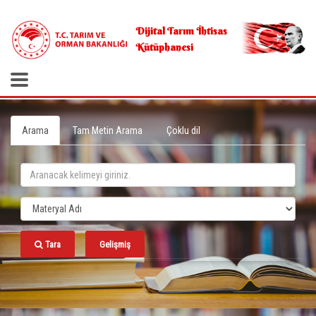
.
Dijital Tarım İhtisas
Kütüphanesi
Arama
Tam Metin Arama
Çoklu dil
Tara
Gelişmiş