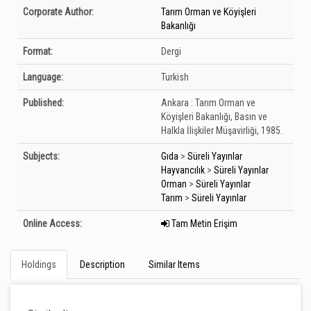
Bibliographic Details
Corporate Author:
Tarım Orman ve Köyişleri
Bakanlığı
Format:
Dergi
Language:
Turkish
Published:
Ankara :
Tarım Orman ve
Köyişleri Bakanlığı, Basın ve
Halkla İlişkiler Müşavirliği,
1985.
Subjects:
Gıda
>
Süreli Yayınlar
Hayvancılık
>
Süreli Yayınlar
Orman
>
Süreli Yayınlar
Tarım
>
Süreli Yayınlar
Online Access:
Tam Metin Erişim
Holdings
Description
Similar Items