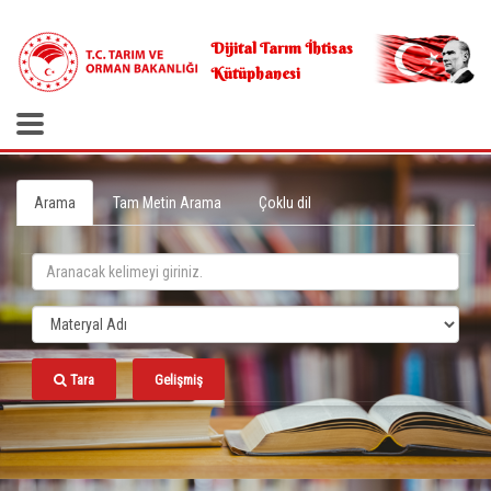
.
Dijital Tarım İhtisas
Kütüphanesi
Arama
Tam Metin Arama
Çoklu dil
Tara
Gelişmiş