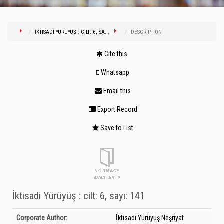
İKTISADI YÜRÜYÜŞ : CILT: 6, SA...
DESCRIPTION
Cite this
Whatsapp
Email this
Export Record
Save to List
İktisadi Yürüyüş : cilt: 6, sayı: 141
Bibliographic Details
Corporate Author:
İktisadi Yürüyüş Neşriyat