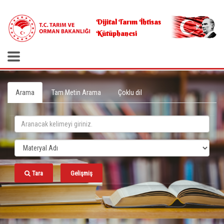
.
Dijital Tarım İhtisas
Kütüphanesi
Arama
Tam Metin Arama
Çoklu dil
Tara
Gelişmiş