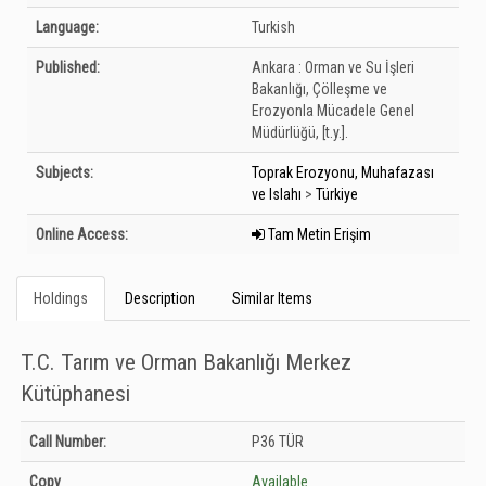
Language:
Turkish
Published:
Ankara :
Orman ve Su İşleri
Bakanlığı, Çölleşme ve
Erozyonla Mücadele Genel
Müdürlüğü,
[t.y.].
Subjects:
Toprak Erozyonu, Muhafazası
ve Islahı
>
Türkiye
Online Access:
Tam Metin Erişim
Holdings
Description
Similar Items
T.C. Tarım ve Orman Bakanlığı Merkez
Kütüphanesi
Holdings details from T.C. Tarım ve Orman Bakanlığı Merkez Kütüphanesi:
Call Number:
P36 TÜR
Unknown
Copy
Available