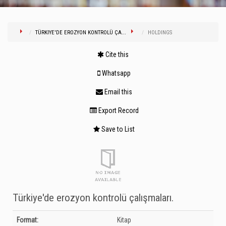
TÜRKIYE'DE EROZYON KONTROLÜ ÇA...
HOLDINGS
Cite this
Whatsapp
Email this
Export Record
Save to List
Türkiye'de erozyon kontrolü çalışmaları.
Bibliographic Details
Format:
Kitap