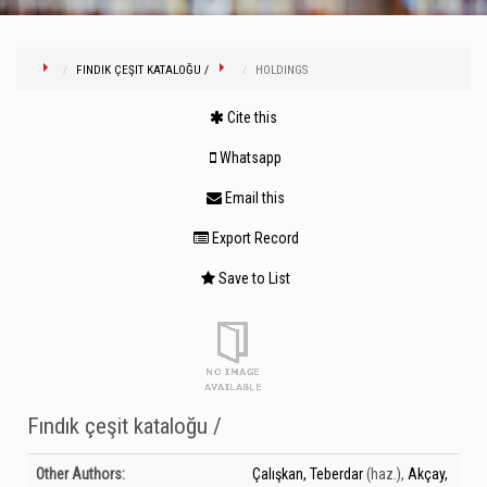
FINDIK ÇEŞIT KATALOĞU /
HOLDINGS
Cite this
Whatsapp
Email this
Export Record
Save to List
Fındık çeşit kataloğu /
Bibliographic Details
Other Authors:
Çalışkan, Teberdar
(haz.)
,
Akçay,