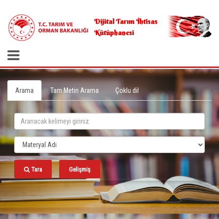
.
Dijital Tarım İhtisas
Kütüphanesi
Arama
Tam Metin Arama
Çoklu dil
Tara
Gelişmiş