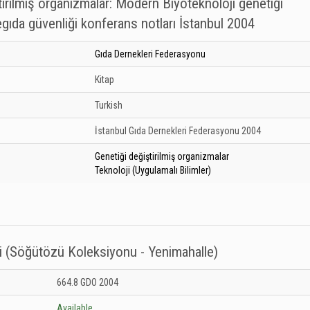
irilmiş organizmalar: Modern Biyoteknoloji genetiği
egıda güvenliği konferans notları İstanbul 2004
Gıda Dernekleri Federasyonu
Kitap
Turkish
İstanbul
Gıda Dernekleri Federasyonu
2004
Genetiği değiştirilmiş organizmalar
Teknoloji (Uygulamalı Bilimler)
i (Söğütözü Koleksiyonu - Yenimahalle)
anesi (Söğütözü Koleksiyonu - Yenimahalle): Unknown
664.8 GDO 2004
Available