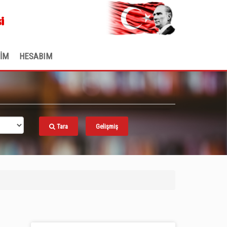
.
i
ŞİM
HESABIM
Tara
Gelişmiş