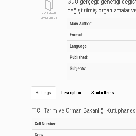
GDO gerçeği: genetiği değişt
değiştirilmiş organizmalar v
Bibliographic Details
Main Author:
Format:
Language:
Published:
Subjects:
Holdings
Description
Similar Items
T.C. Tarım ve Orman Bakanlığı Kütüphanes
Holdings details from T.C. Tarım ve Orman Bakanlığı Kütüph
Call Number:
Copy