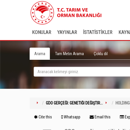
KONULAR
YAYINLAR
İSTATİSTİKLER
KAYN
Arama
Tam Metin Arama
Çoklu dil
GDO GERÇEĞI: GENETIĞI DEĞIŞTIR...
HOLDING
Cite this
Whatsapp
Email this
Exp