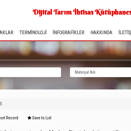
Dijital Tarım İhtisas Kütüphanes
AKLAR
TERMİNOLOJİ
İNFOGRAFİKLER
HAKKINDA
İLETİ
S
ort Record
Save to List