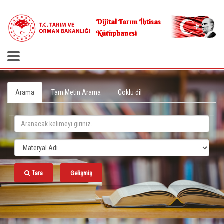
.
Dijital Tarım İhtisas
Kütüphanesi
Arama
Tam Metin Arama
Çoklu dil
Tara
Gelişmiş