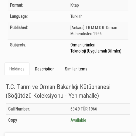
Bibliographic Details
Format:
Kitap
Language:
Turkish
Published:
[Ankara]
T.B.M.M.O.B. Orman
Mühendisleri
1966
Subjects:
Orman ürünleri
Teknoloji (Uygulamalı Bilimler)
Holdings
Description
Similar Items
T.C. Tarım ve Orman Bakanlığı Kütüphanesi
(Söğütözü Koleksiyonu - Yenimahalle)
Holdings details from T.C. Tarım ve Orman Bakanlığı Kütüphanesi (Söğütözü
Call Number:
634.9 TÜR 1966
Koleksiyonu - Yenimahalle): Unknown
Copy
Available