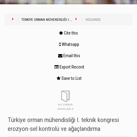
TÜRKIYE ORMAN MÜHENDISLIĞI I....
HOLDINGS
Cite this
Whatsapp
Email this
Export Record
Save to List
Türkiye orman mühendisliği I. teknik kongresi
erozyon-sel kontrolü ve ağaçlandırma