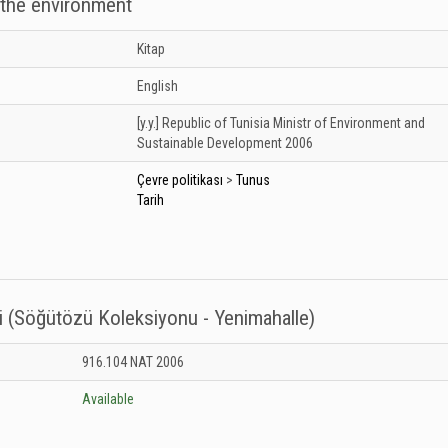
f the environment
Kitap
English
[y.y.]
Republic of Tunisia Ministr of Environment and
Sustainable Development
2006
Çevre politikası
>
Tunus
Tarih
i (Söğütözü Koleksiyonu - Yenimahalle)
anesi (Söğütözü Koleksiyonu - Yenimahalle): Unknown
916.104 NAT 2006
Available