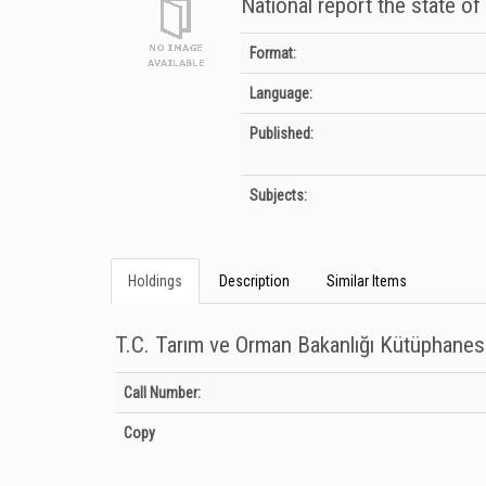
National report the state o
Bibliographic Details
Format:
Language:
Published:
Subjects:
Holdings
Description
Similar Items
T.C. Tarım ve Orman Bakanlığı Kütüphanes
Holdings details from T.C. Tarım ve Orman Bakanlığı Kütüph
Call Number:
Copy