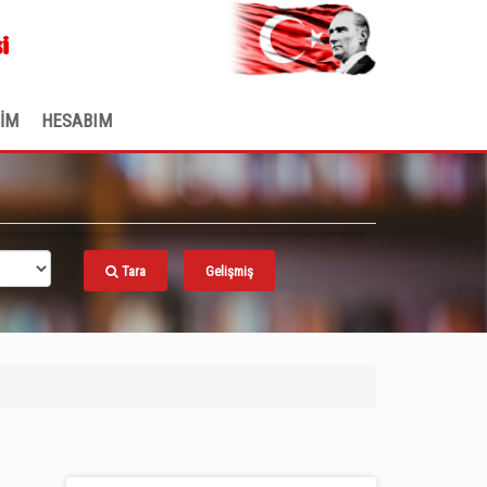
.
i
ŞİM
HESABIM
Tara
Gelişmiş