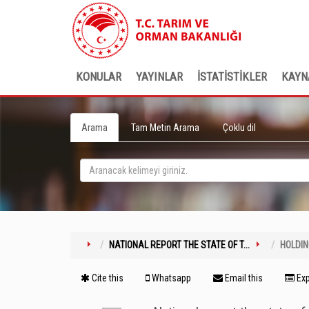
KONULAR
YAYINLAR
İSTATİSTİKLER
KAYN
Arama
Tam Metin Arama
Çoklu dil
NATIONAL REPORT THE STATE OF T...
HOLDI
Cite this
Whatsapp
Email this
Exp