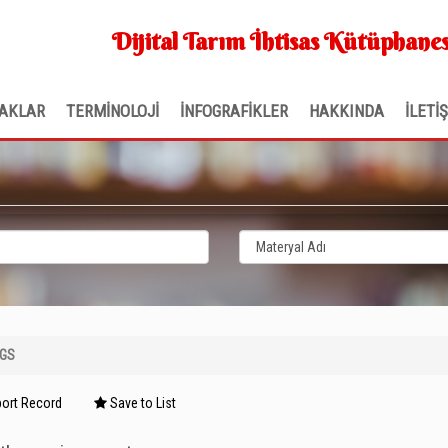
Dijital Tarım İhtisas Kütüphanes
AKLAR
TERMİNOLOJİ
İNFOGRAFİKLER
HAKKINDA
İLETİ
NGS
ort Record
Save to List