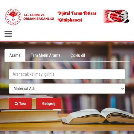
.
Dijital Tarım İhtisas
Kütüphanesi
Arama
Tam Metin Arama
Çoklu dil
Tara
Gelişmiş