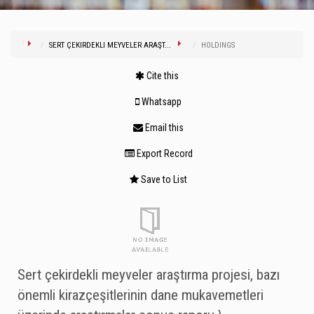
SERT ÇEKIRDEKLI MEYVELER ARAŞT...
HOLDINGS
Cite this
Whatsapp
Email this
Export Record
Save to List
Sert çekirdekli meyveler araştırma projesi, bazı
önemli kirazçeşitlerinin dane mukavemetleri