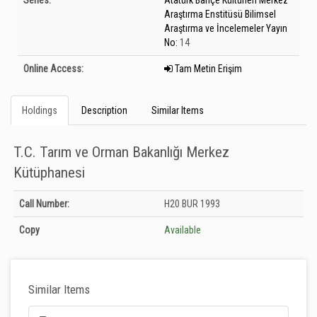
Series:
Atatürk Bahçe Kültürleri Merkez
Araştırma Enstitüsü Bilimsel
Araştırma ve İncelemeler Yayın
No:
14
Online Access:
Tam Metin Erişim
Holdings
Description
Similar Items
T.C. Tarım ve Orman Bakanlığı Merkez
Kütüphanesi
Holdings details from T.C. Tarım ve Orman Bakanlığı Merkez Kütüphanesi:
Call Number:
H20 BUR 1993
Unknown
Copy
Available
Similar Items