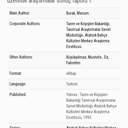
üzerinde araştırmalar sonuç raporu \
Bibliographic Details
Main Author:
Burak, Masum.
Corporate Authors:
Tarım ve Köyişleri Bakanlığı
,
Tarımsal Araştırmalar Genel
Müdürlüğü
,
Atatürk Bahçe
Kültürleri Merkez Araştırma
Enstitüsü
Other Authors:
Büyükyılmaz, Mustafa.
,
Öz,
Fahrettin.
Format:
eKitap
Language:
Turkish
Published:
Yalova :
Tarım ve Köyişleri
Bakanlığı Tarımsal Araştırmalar
Genel Müdürlüğü Atatürk Bahçe
Kültürleri Merkez Araştırma
Enstitüsü,
1993.