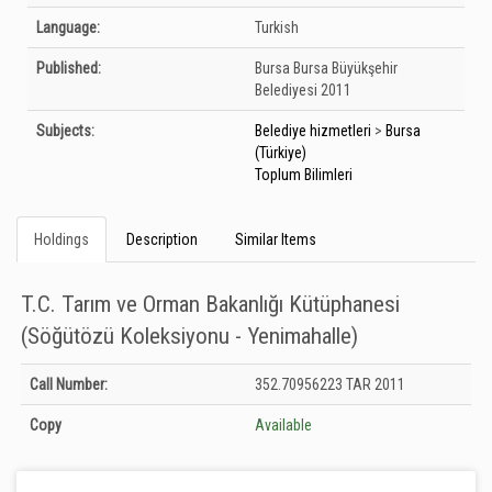
Language:
Turkish
Published:
Bursa
Bursa Büyükşehir
Belediyesi
2011
Subjects:
Belediye hizmetleri
>
Bursa
(Türkiye)
Toplum Bilimleri
Holdings
Description
Similar Items
T.C. Tarım ve Orman Bakanlığı Kütüphanesi
(Söğütözü Koleksiyonu - Yenimahalle)
Holdings details from T.C. Tarım ve Orman Bakanlığı Kütüphanesi (Söğütözü
Call Number:
352.70956223 TAR 2011
Koleksiyonu - Yenimahalle): Unknown
Copy
Available