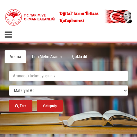
.
Dijital Tarım İhtisas
Kütüphanesi
Arama
Tam Metin Arama
Çoklu dil
Tara
Gelişmiş