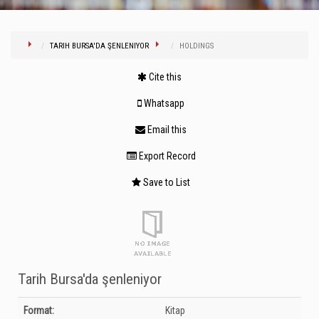
TARIH BURSA'DA ŞENLENIYOR
HOLDINGS
Cite this
Whatsapp
Email this
Export Record
Save to List
Tarih Bursa'da şenleniyor
Bibliographic Details
Format:
Kitap