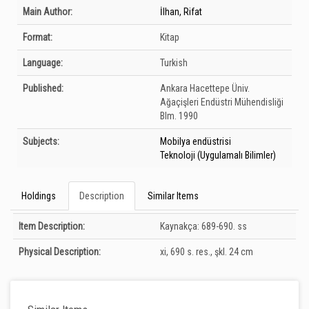
Bibliographic Details
Main Author:
İlhan, Rifat
Format:
Kitap
Language:
Turkish
Published:
Ankara
Hacettepe Üniv.
Ağaçişleri Endüstri Mühendisliği
Blm.
1990
Subjects:
Mobilya endüstrisi
Teknoloji (Uygulamalı Bilimler)
Holdings
Description
Similar Items
Description
Item Description:
Kaynakça: 689-690. ss
Physical Description:
xi, 690 s. res., şkl. 24 cm