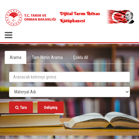
.
Dijital Tarım İhtisas
Kütüphanesi
Arama
Tam Metin Arama
Çoklu dil
Tara
Gelişmiş