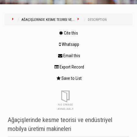
AĞAÇIŞLERINDE KESME TEORISI VE...
DESCRIPTION
Cite this
Whatsapp
Email this
Export Record
Save to List
Ağaçişlerinde kesme teorisi ve endüstriyel
mobilya üretimi makineleri