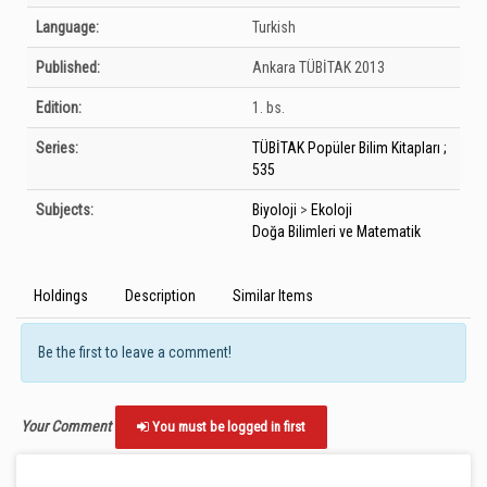
Language:
Turkish
Published:
Ankara
TÜBİTAK
2013
Edition:
1. bs.
Series:
TÜBİTAK Popüler Bilim Kitapları ;
535
Subjects:
Biyoloji
>
Ekoloji
Doğa Bilimleri ve Matematik
Holdings
Description
Similar Items
Be the first to leave a comment!
Your Comment
You must be logged in first