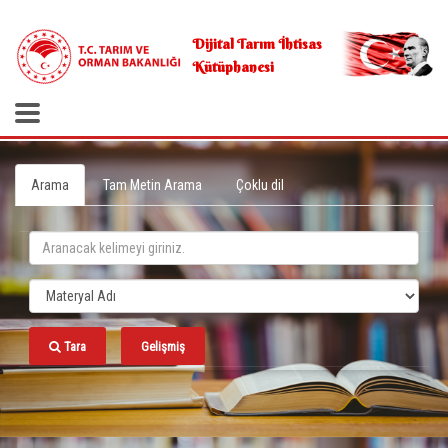
.
Dijital Tarım İhtisas
Kütüphanesi
Arama
Tam Metin Arama
Çoklu dil
Tara
Gelişmiş