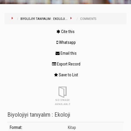
BIYOLOJIYI TANIYALIM : EKOLOJI...
COMMENTS
Cite this
Whatsapp
Email this
Export Record
Save to List
Biyolojiyi tanıyalım : Ekoloji
Bibliographic Details
Format:
Kitap