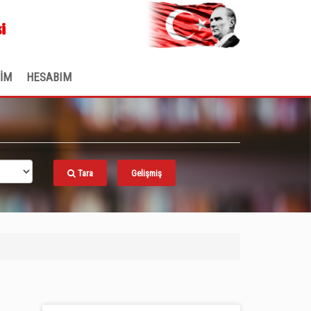
.
i
ŞİM
HESABIM
Tara
Gelişmiş