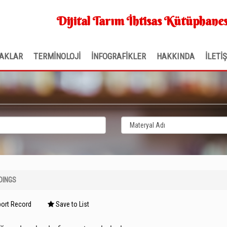
Dijital Tarım İhtisas Kütüphanes
AKLAR
TERMİNOLOJİ
İNFOGRAFİKLER
HAKKINDA
İLETİ
DINGS
ort Record
Save to List