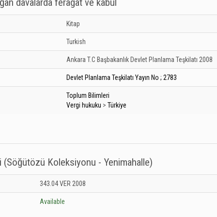
ğan davalarda feragat ve kabul
Kitap
Turkish
Ankara
T.C Başbakanlık Devlet Planlama Teşkilatı
2008
Devlet Planlama Teşkilatı Yayın No ; 2783
Toplum Bilimleri
Vergi hukuku
>
Türkiye
i (Söğütözü Koleksiyonu - Yenimahalle)
anesi (Söğütözü Koleksiyonu - Yenimahalle): Unknown
343.04 VER 2008
Available