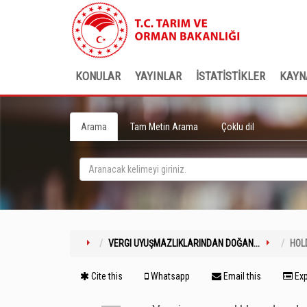
KONULAR
YAYINLAR
İSTATİSTİKLER
KAYN
Arama
Tam Metin Arama
Çoklu dil
VERGI UYUŞMAZLIKLARINDAN DOĞAN...
HOL
Cite this
Whatsapp
Email this
Exp