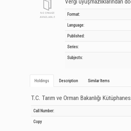
Vergi uyuşmazlıklarından do
Bibliographic Details
Format:
Language:
Published:
Series:
Subjects:
Holdings
Description
Similar Items
T.C. Tarım ve Orman Bakanlığı Kütüphanes
Holdings details from T.C. Tarım ve Orman Bakanlığı Kütüph
Call Number:
Copy