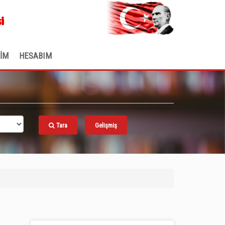
.
i
ŞİM
HESABIM
Tara
Gelişmiş