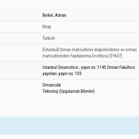
Berkel, Adnan
Kitap
Turkish
[İstanbul]
Orman mahsullerini değerlendirme ve orman
mahsullerinden faydalanma Enstitüsü
[1965?]
İstanbul Üniversitesi ; yayın no :1145 Orman Fakültesi
yayınları ;yayın no :103
Ormancılık
Teknoloji (Uygulamalı Bilimler)