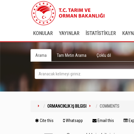
KONULAR
YAYINLAR
İSTATİSTİKLER
KAYN
Arama
Tam Metin Arama
Çoklu dil
ORMANCIKLIK IŞ BILGISI
COMMENTS
Cite this
Whatsapp
Email this
Exp