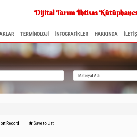
Dijital Tarım İhtisas Kütüphanes
AKLAR
TERMİNOLOJİ
İNFOGRAFİKLER
HAKKINDA
İLETİ
ort Record
Save to List