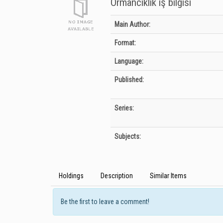
Ormancıklık iş bilgisi
Bibliographic Details
Main Author:
Format:
Language:
Published:
Series:
Subjects:
Holdings
Description
Similar Items
Be the first to leave a comment!