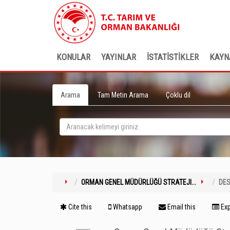
KONULAR
YAYINLAR
İSTATİSTİKLER
KAYN
Arama
Tam Metin Arama
Çoklu dil
ORMAN GENEL MÜDÜRLÜĞÜ STRATEJI...
DES
Cite this
Whatsapp
Email this
Exp