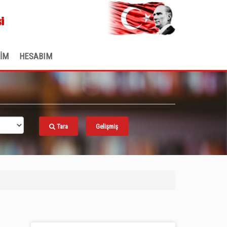
.
i
ŞİM
HESABIM
Tara
Gelişmiş