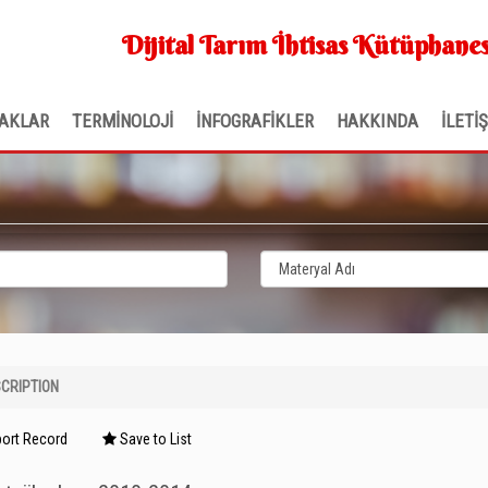
Dijital Tarım İhtisas Kütüphanes
AKLAR
TERMİNOLOJİ
İNFOGRAFİKLER
HAKKINDA
İLETİ
CRIPTION
ort Record
Save to List