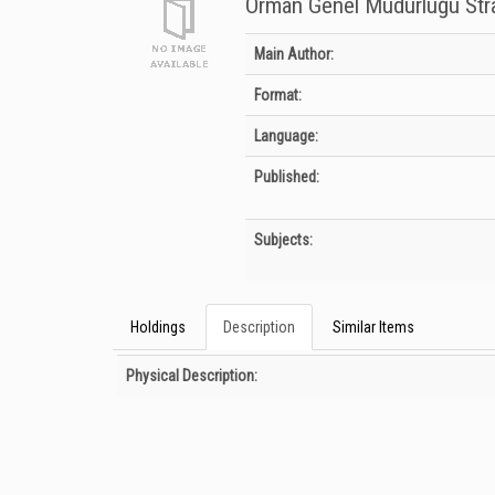
Orman Genel Müdürlüğü Stra
Bibliographic Details
Main Author:
Format:
Language:
Published:
Subjects:
Holdings
Description
Similar Items
Description
Physical Description: