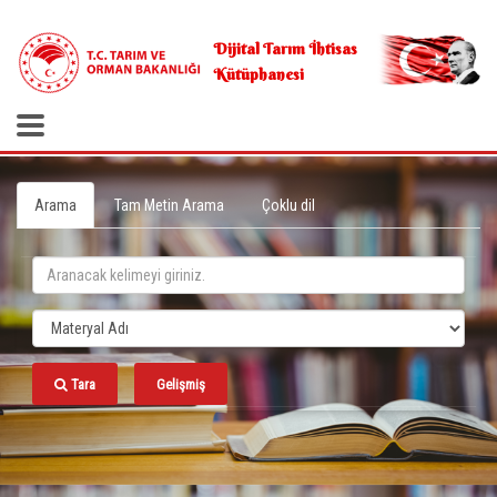
.
Dijital Tarım İhtisas
Kütüphanesi
Arama
Tam Metin Arama
Çoklu dil
Tara
Gelişmiş