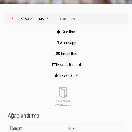
AĞAÇLANDIRMA
DESCRIPTION
Cite this
Whatsapp
Email this
Export Record
Save to List
Ağaçlandırma
Bibliographic Details
Format:
Kitap