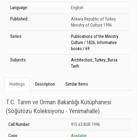
Language:
English
Published:
Ankara
Republic of Turkey
Ministry of Culture
1996
Series:
Publications of the Ministry
Culture / 1826, Informative
books / 69
Subjects:
Architecture_Turkey_Bursa
Tarih
Holdings
Description
Similar Items
T.C. Tarım ve Orman Bakanlığı Kütüphanesi
(Söğütözü Koleksiyonu - Yenimahalle)
Holdings details from T.C. Tarım ve Orman Bakanlığı Kütüphanesi (Söğütözü
Call Number:
915.63 BUR 1996
Koleksiyonu - Yenimahalle): Unknown
Copy
Available