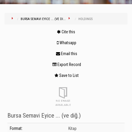
BURSA SEMAVI EYICE ... (VE DI...
HOLDINGS
Cite this
Whatsapp
Email this
Export Record
Save to List
Bursa Semavi Eyice ... (ve diğ.)
Bibliographic Details
Format:
Kitap