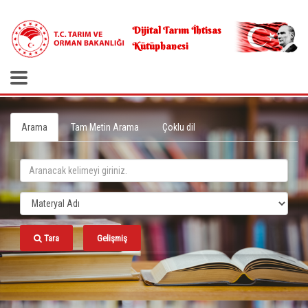
.
Dijital Tarım İhtisas
Kütüphanesi
Arama
Tam Metin Arama
Çoklu dil
Tara
Gelişmiş