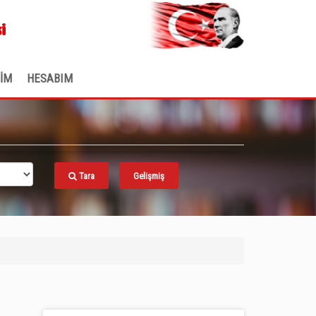
.
i
ŞİM
HESABIM
Tara
Gelişmiş