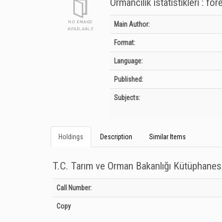
Ormancılık istatistikleri : fo
Bibliographic Details
Main Author:
Format:
Language:
Published:
Subjects:
Holdings
Description
Similar Items
T.C. Tarım ve Orman Bakanlığı Kütüphanes
Holdings details from T.C. Tarım ve Orman Bakanlığı Kütüph
Call Number:
Copy