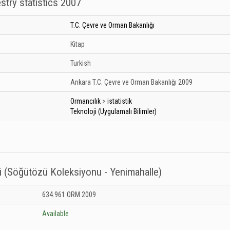
restry statistics 2007
T.C. Çevre ve Orman Bakanlığı
Kitap
Turkish
Ankara
T.C. Çevre ve Orman Bakanlığı
2009
Ormancılık
>
istatistik
Teknoloji (Uygulamalı Bilimler)
i (Söğütözü Koleksiyonu - Yenimahalle)
anesi (Söğütözü Koleksiyonu - Yenimahalle): Unknown
634.961 ORM 2009
Available