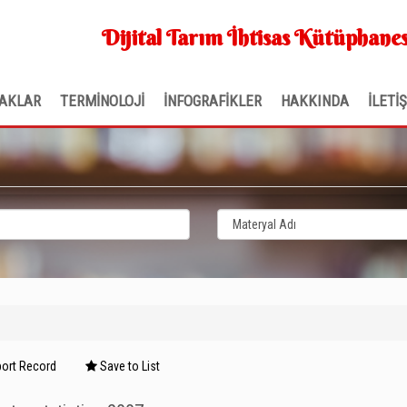
Dijital Tarım İhtisas Kütüphanes
AKLAR
TERMİNOLOJİ
İNFOGRAFİKLER
HAKKINDA
İLETİ
ort Record
Save to List