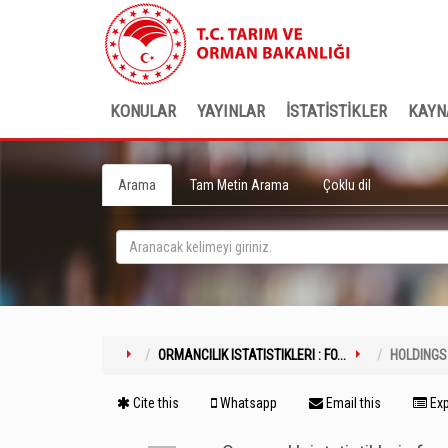
KONULAR
YAYINLAR
İSTATİSTİKLER
KAYN
Arama
Tam Metin Arama
Çoklu dil
ORMANCILIK ISTATISTIKLERI : FO...
HOLDINGS
Cite this
Whatsapp
Email this
Exp