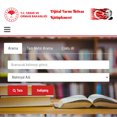
.
Dijital Tarım İhtisas
Kütüphanesi
Arama
Tam Metin Arama
Çoklu dil
Tara
Gelişmiş