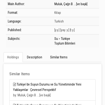
Bibliographic Details
Main Author:
Muluk, Çağrı B. ...[ve başk]
Format:
Kitap
Language:
Turkish
Published:
[y.y.]
[yay. y.]
[t.y.]
Subjects:
Su
>
Türkiye
Toplum Bilimleri
Holdings
Description
Similar Items
Similar Items
Türkiye'de Suyun Durumu ve Su Yönetiminde Yeni
Yaklaşımlar : Çevresel Perspektif
by: Muluk, Çağrı B. ...[ve başk]